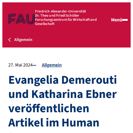
Friedrich-Alexander-Universität
Dr. Theo und Friedl Schöller
Menü
Forschungszentrum für Wirtschaft und
Gesellschaft
Allgemein
27. Mai 2024
Allgemein
Evangelia Demerouti
und Katharina Ebner
veröffentlichen
Artikel im Human