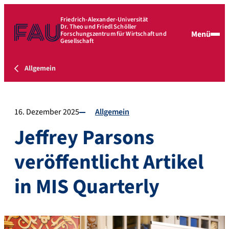
Friedrich-Alexander-Universität
Dr. Theo und Friedl Schöller
Menü
Forschungszentrum für Wirtschaft und
Gesellschaft
Allgemein
16. Dezember 2025
Allgemein
Jeffrey Parsons
veröffentlicht Artikel
in MIS Quarterly