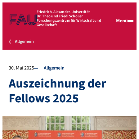
Friedrich-Alexander-Universität
Dr. Theo und Friedl Schöller
Menü
Forschungszentrum für Wirtschaft und
Gesellschaft
Allgemein
30. Mai 2025
Allgemein
Auszeichnung der
Fellows 2025